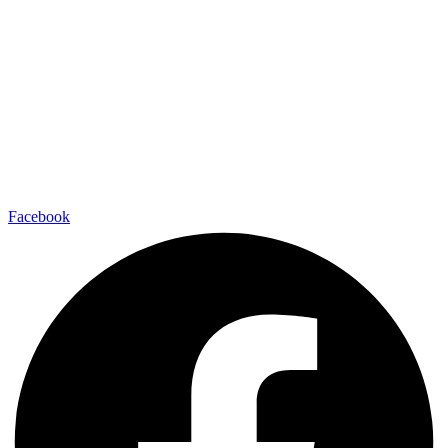
bleibe
up-to-date!
Bleib immer auf dem neuesten Stand und lass dich inspirieren!
Folge uns auf Social Media, um unsere aktuellsten Projekte, Trends
und exklusiven Einblicke zu entdecken. Sei dabei und verpass keine
Neuigkeiten mehr!
Facebook