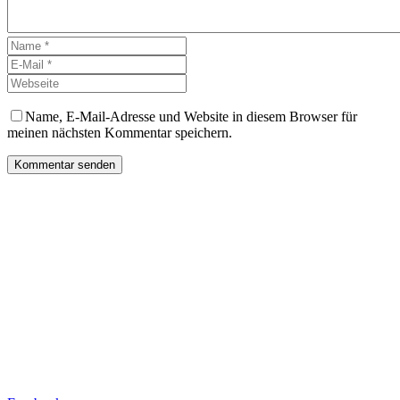
Name, E-Mail-Adresse und Website in diesem Browser für
meinen nächsten Kommentar speichern.
Kommentar senden
bleibe
up-to-date!
Bleib immer auf dem neuesten Stand und lass dich inspirieren!
Folge uns auf Social Media, um unsere aktuellsten Projekte, Trends
und exklusiven Einblicke zu entdecken. Sei dabei und verpass keine
Neuigkeiten mehr!