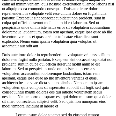
enim ad minim veniam, quis nostrud exercitation ullamco laboris nisi
ut aliquip ex ea commodo consequat. Duis aute irure dolor in
reprehenderit in voluptate velit esse cillum dolore eu fugiat nulla
pariatur. Excepteur sint occaecat cupidatat non proident, sunt in
culpa qui officia deserunt mollit anim id est laborum. Sed ut
perspiciatis unde omnis iste natus error sit voluptatem accusantium
doloremque laudantium, totam rem aperiam, eaque ipsa quae ab illo
inventore veritatis et quasi architecto beatae vitae dicta sunt
explicabo. Nemo enim ipsam voluptatem quia voluptas sit
aspernatur aut odit aut
Duis aute irure dolor in reprehenderit in voluptate velit esse cillum
dolore eu fugiat nulla pariatur. Excepteur sint occaecat cupidatat non
proident, sunt in culpa qui officia deserunt mollit anim id est
laborum. Sed ut perspiciatis unde omnis iste natus error sit
voluptatem accusantium doloremque laudantium, totam rem
aperiam, eaque ipsa quae ab illo inventore veritatis et quasi
architecto beatae vitae dicta sunt explicabo. Nemo enim ipsam
voluptatem quia voluptas sit aspernatur aut odit aut fugit, sed quia
consequuntur magni dolores eos qui ratione voluptatem sequi
nesciunt. Neque porro quisquam est, qui dolorem ipsum quia dolor
sit amet, consectetur, adipisci velit. Sed quia non numquam eius
modi tempora incidunt ut labore et
...Lorem ipsum dolor sit amet sed do eiusmod tempor