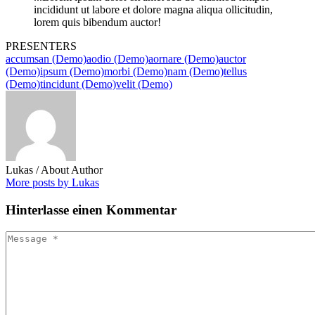
incididunt ut labore et dolore magna aliqua ollicitudin,
lorem quis bibendum auctor!
PRESENTERS
accumsan (Demo)
aodio (Demo)
aornare (Demo)
auctor
(Demo)
ipsum (Demo)
morbi (Demo)
nam (Demo)
tellus
(Demo)
tincidunt (Demo)
velit (Demo)
Lukas
/ About Author
More posts by Lukas
Hinterlasse
einen Kommentar