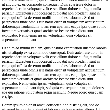
ut aliquip ex ea commodo consequat. Duis aute irure dolor in
reprehenderit in voluptate velit esse cillum dolore eu fugiat nulla
pariatur. Excepteur sint occaecat cupidatat non proident, sunt in
culpa qui officia deserunt mollit anim id est laborum. Sed ut
perspiciatis unde omnis iste natus error sit voluptatem accusantium
doloremque laudantium, totam rem aperiam, eaque ipsa quae ab illo
inventore veritatis et quasi architecto beatae vitae dicta sunt
explicabo. Nemo enim ipsam voluptatem quia voluptas sit
aspernatur aut odit aut
Ut enim ad minim veniam, quis nostrud exercitation ullamco laboris
nisi ut aliquip ex ea commodo consequat. Duis aute irure dolor in
reprehenderit in voluptate velit esse cillum dolore eu fugiat nulla
pariatur. Excepteur sint occaecat cupidatat non proident, sunt in
culpa qui officia deserunt mollit anim id est laborum. Sed ut
perspiciatis unde omnis iste natus error sit voluptatem accusantium
doloremque laudantium, totam rem aperiam, eaque ipsa quae ab illo
inventore veritatis et quasi architecto beatae vitae dicta sunt
explicabo. Nemo enim ipsam voluptatem quia voluptas sit
aspernatur aut odit aut fugit, sed quia consequuntur magni dolores
eos qui ratione voluptatem sequi nesciunt. Neque porro quisquam
est, ipsum
Lorem ipsum dolor sit amet, consectetur adipisicing elit, sed do
eiusmod tempor incididunt ut labore et dolore magna aliqua. Ut