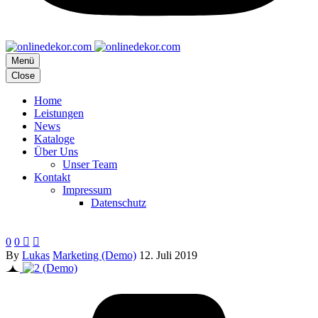
Menü
Close
Home
Leistungen
News
Kataloge
Über Uns
Unser Team
Kontakt
Impressum
Datenschutz
Super Simple Blog Post Medium (Demo)
0
0


By
Lukas
Marketing (Demo)
12. Juli 2019